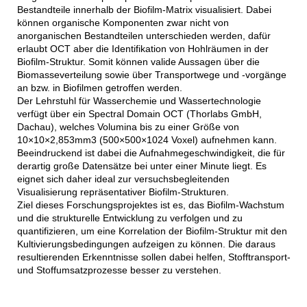
Bestandteile innerhalb der Biofilm-Matrix visualisiert. Dabei
können organische Komponenten zwar nicht von
anorganischen Bestandteilen unterschieden werden, dafür
erlaubt OCT aber die Identifikation von Hohlräumen in der
Biofilm-Struktur. Somit können valide Aussagen über die
Biomasseverteilung sowie über Transportwege und -vorgänge
an bzw. in Biofilmen getroffen werden.
Der Lehrstuhl für Wasserchemie und Wassertechnologie
verfügt über ein Spectral Domain OCT (Thorlabs GmbH,
Dachau), welches Volumina bis zu einer Größe von
10×10×2,853mm3 (500×500×1024 Voxel) aufnehmen kann.
Beeindruckend ist dabei die Aufnahmegeschwindigkeit, die für
derartig große Datensätze bei unter einer Minute liegt. Es
eignet sich daher ideal zur versuchsbegleitenden
Visualisierung repräsentativer Biofilm-Strukturen.
Ziel dieses Forschungsprojektes ist es, das Biofilm-Wachstum
und die strukturelle Entwicklung zu verfolgen und zu
quantifizieren, um eine Korrelation der Biofilm-Struktur mit den
Kultivierungsbedingungen aufzeigen zu können. Die daraus
resultierenden Erkenntnisse sollen dabei helfen, Stofftransport-
und Stoffumsatzprozesse besser zu verstehen.