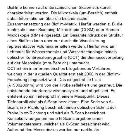
Biofilme können auf unterschiedlichen Skalen strukturell
charakterisiert werden. Die Mikroskala (µm-Bereich) enthält
dabei Informationen über die biochemische
Zusammensetzung der Biofilm-Matrix. Hierfür werden z. B. die
konfokale Laser-Scanning-Mikroskopie (CLSM) oder Raman-
Mikroskopie (RM) eingesetzt. Ein Gesamteindruck der Struktur
eines Biofilms kann aber nur durch die Visualisierung
repräsentativer Volumina erhalten werden. Hierfür wird am
Lehrstuhl für Wasserchemie und Wassertechnologie mittels
optischer Kohärenztomographie (OCT) die Biomasseverteilung
auf der Mesoskala (mm-Bereich) untersucht.
OCT ist ein interferometrisches bildgebendes Verfahren,
welches in der aktuellen Qualität erst seit 2006 in der Biofilm-
Forschung eingesetzt wird. Das eingestrahlte Licht
(λ=930±80nm) wird von der Probe reflektiert und gestreut. Die
entstehende Interferenz wird analysiert und abgebildet. Es
entsteht so ein Tiefenprofil in einem Messpunkt. Dieses
Tiefenprofil wird als A-Scan bezeichnet. Eine Serie von A-
Scans in x-Richtung beschreibt einen optischen Schnitt der
Probe in xz-Richtung und wird als B-Scan bezeichnet.
Konsekutiv aufgenommene B-Scans ergeben einen
Volumendatensatz, welcher als C-Scan bezeichnet wird.
Aufgrund des Messprinzips werden nur partikuläre